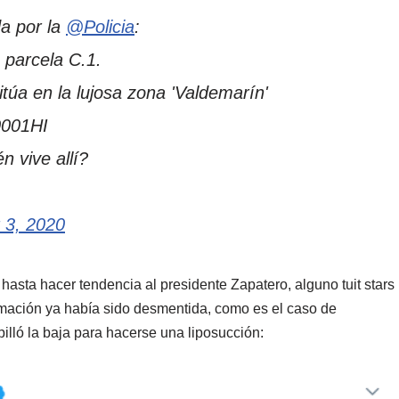
da por la
@Policia
:
 parcela C.1.
túa en la lujosa zona 'Valdemarín'
0001HI
n vive allí?
 3, 2020
asta hacer tendencia al presidente Zapatero, alguno tuit stars
ormación ya había sido desmentida, como es el caso de
illó la baja para hacerse una liposucción: