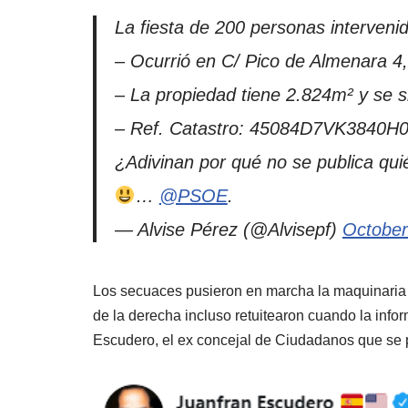
La fiesta de 200 personas interveni
– Ocurrió en C/ Pico de Almenara 4,
– La propiedad tiene 2.824m² y se si
– Ref. Catastro: 45084D7VK3840H
¿Adivinan por qué no se publica quié
…
@PSOE
.
— Alvise Pérez (@Alvisepf)
October
Los secuaces pusieron en marcha la maquinaria h
de la derecha incluso retuitearon cuando la inf
Escudero, el ex concejal de Ciudadanos que se p