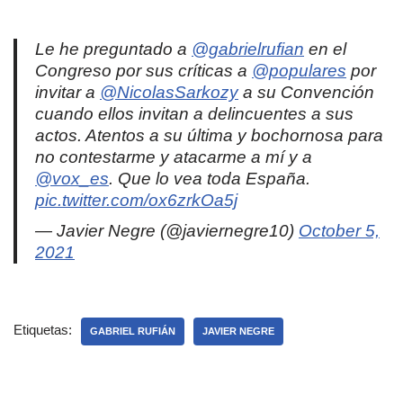
Le he preguntado a
@gabrielrufian
en el
Congreso por sus críticas a
@populares
por
invitar a
@NicolasSarkozy
a su Convención
cuando ellos invitan a delincuentes a sus
actos. Atentos a su última y bochornosa para
no contestarme y atacarme a mí y a
@vox_es
. Que lo vea toda España.
pic.twitter.com/ox6zrkOa5j
— Javier Negre (@javiernegre10)
October 5,
2021
Etiquetas:
GABRIEL RUFIÁN
JAVIER NEGRE