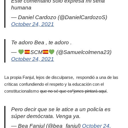
Este comentario sólo expresa mi seria
humana
— Daniel Cardozo (@DanielCardozoS)
October 24, 2021
Te adoro Bea , te adoro .
—
SCM
(@Samuelcolmena23)
October 24, 2021
La propia Fanjul, lejos de disculparse, respondió a una de las
críticas confundiendo el respeto y la educación con el
constitucionalismo
que no sé que co*jones pintará aquí
.
Pero decir que se le atice a un policía es
súper demócrata. Venga ya.
— Bea Fanjul (@bea_fanjul)
October 24,