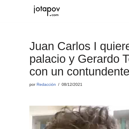
Saltar
al
contenido
Juan Carlos I quier
palacio y Gerardo T
con un contundent
por
Redacción
08/12/2021