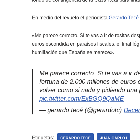
En medio del revuelo el periodista
Gerardo Tecé
«Me parece correcto. Si te vas a ir de rositas de
euros escondida en paraísos fiscales, el final ló
humillación que España se merece».
Me parece correcto. Si te vas a ir d
fortuna de 2.000 millones de euros e
volver como si nada y pidiendo una 
pic.twitter.com/ExBGQ9QaME
— gerardo tecé (@gerardotc)
Decem
Etiquetas:
GERARDO TECÉ
JUAN CARLO I