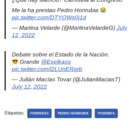
Me la ha prestao Pedro Honrubia
pic.twitter.com/DTYOWs0j1d
— Martina Velarde (@MartinaVelardeG)
July
12, 2022
Debate sobre el Estado de la Nación.
Grande
@Eselkaos
pic.twitter.com/l2LUnERqrb
— Julián Macías Tovar (@JulianMaciasT)
July 12, 2022
Etiquetas:
FERRERAS
PEDRO HONRUBIA
PODEMOS