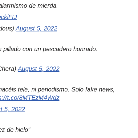
 alarmismo de mierda.
eckiFtJ
dous)
August 5, 2022
an pillado con un pescadero honrado.
oChera)
August 5, 2022
acéis tele, ni periodismo. Solo fake news,
ps://t.co/8MTEzM4Wdz
t 5, 2022
z de hielo"