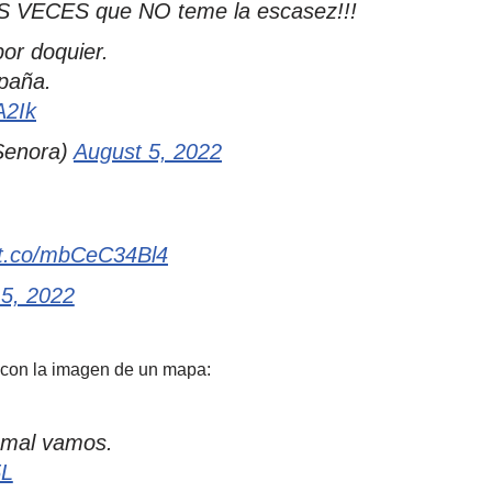
RES VECES que NO teme la escasez!!!
or doquier.
paña.
A2Ik
Senora)
August 5, 2022
//t.co/mbCeC34Bl4
 5, 2022
a con la imagen de un mapa:
 mal vamos.
5L