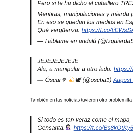
Pero si te ha dicho el caballero T
Mentiras, manipulaciones y mierda p
En eso se quedan los medios en Es
Qué vergüenza.
https://t.co/tiEWsS
— Háblame en andalú (@Izquierda
JEJEJEJEJEJE.
Ala, a manipular a otro lado.
https:
— Óscar✵
🕊 (@oscba1)
August
También en las noticias tuvieron otro problemill
Si todo es tan veraz como el mapa,
Gensanta.
https://t.co/Bs8kOtKy