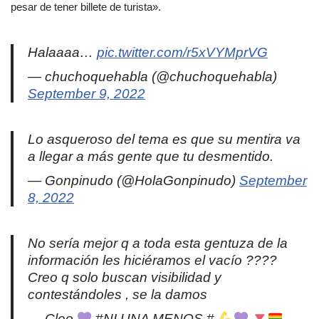
pesar de tener billete de turista».
Halaaaa…
pic.twitter.com/r5xVYMprVG
— chuchoquehabla (@chuchoquehabla)
September 9, 2022
Lo asqueroso del tema es que su mentira va
a llegar a más gente que tu desmentido.
— Gonpinudo (@HolaGonpinudo)
September
8, 2022
No sería mejor q a toda esta gentuza de la
información les hiciéramos el vacío ????
Creo q solo buscan visibilidad y
contestándoles , se la damos
— Cleo
#NI UNA MENOS #