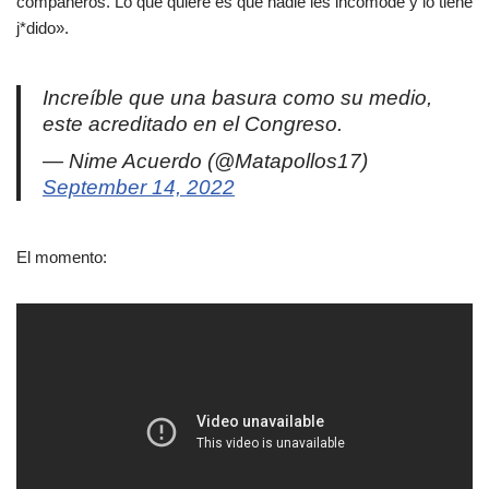
compañeros. Lo que quiere es que nadie les incomode y lo tiene
j*dido».
Increíble que una basura como su medio,
este acreditado en el Congreso.
— Nime Acuerdo (@Matapollos17)
September 14, 2022
El momento: