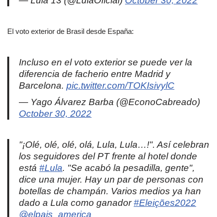
— Lula 13 (@LulaOficial)
October 30, 2022
El voto exterior de Brasil desde España:
Incluso en el voto exterior se puede ver la
diferencia de facherio entre Madrid y
Barcelona.
pic.twitter.com/TOKIsivylC
— Yago Álvarez Barba (@EconoCabreado)
October 30, 2022
"¡Olé, olé, olé, olá, Lula, Lula…!". Así celebran
los seguidores del PT frente al hotel donde
está
#Lula
. "Se acabó la pesadilla, gente",
dice una mujer. Hay un par de personas con
botellas de champán. Varios medios ya han
dado a Lula como ganador
#Eleições2022
@elpais_america