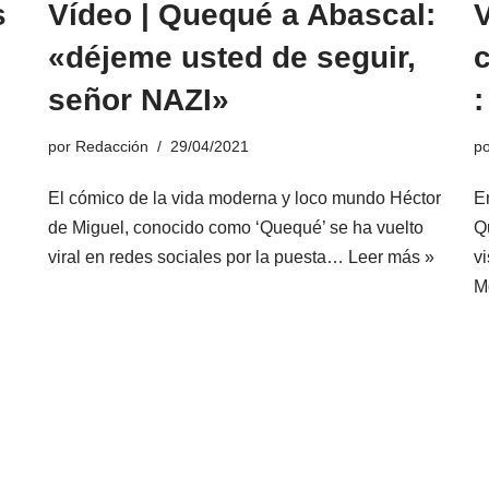
s
Vídeo | Quequé a Abascal:
V
«déjeme usted de seguir,
señor NAZI»
:
por
Redacción
29/04/2021
p
El cómico de la vida moderna y loco mundo Héctor
E
de Miguel, conocido como ‘Quequé’ se ha vuelto
Q
viral en redes sociales por la puesta…
Leer más »
vi
M