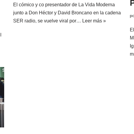
El cómico y co presentador de La Vida Moderna
junto a Don Héctor y David Broncano en la cadena
p
SER radio, se vuelve viral por…
Leer más »
E
l
M
Ig
m