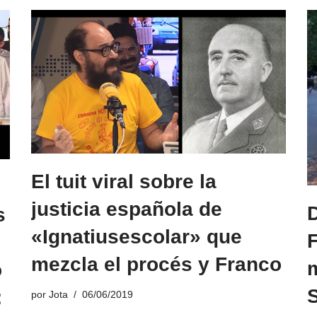
El tuit viral sobre la
justicia española de
D
s
«Ignatiusescolar» que
F
mezcla el procés y Franco
m
ó
:
por
Jota
06/06/2019