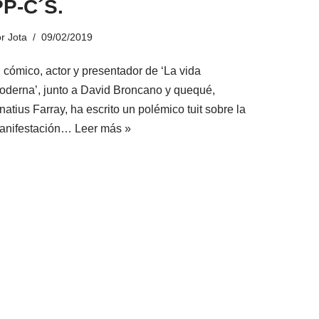
PP-C´S.
or
Jota
09/02/2019
l cómico, actor y presentador de ‘La vida
oderna’, junto a David Broncano y quequé,
natius Farray, ha escrito un polémico tuit sobre la
anifestación…
Leer más »