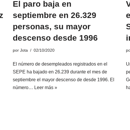
El paro baja en
V
z
septiembre en 26.329
e
personas, su mayor
descenso desde 1996
i
por
Jota
02/10/2020
p
El número de desempleados registrados en el
U
SEPE ha bajado en 26.239 durante el mes de
p
septiembre el mayor descenso de desde 1996. El
G
número…
Leer más »
h