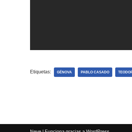
Etiquetas:
GÉNOVA
PABLO CASADO
TEODOR
Neve
| Funciona gracias a
WordPress