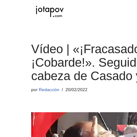
Saltar
al
contenido
Vídeo | «¡Fracasado
¡Cobarde!». Seguid
cabeza de Casado 
por
Redacción
20/02/2022