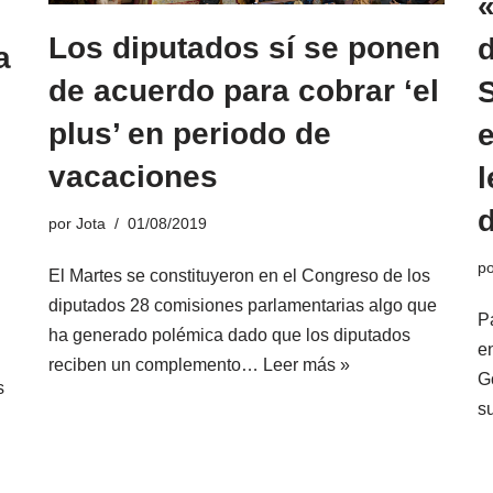
«
Los diputados sí se ponen
d
a
de acuerdo para cobrar ‘el
plus’ en periodo de
e
vacaciones
l
d
por
Jota
01/08/2019
p
El Martes se constituyeron en el Congreso de los
diputados 28 comisiones parlamentarias algo que
P
ha generado polémica dado que los diputados
e
reciben un complemento…
Leer más »
G
s
s