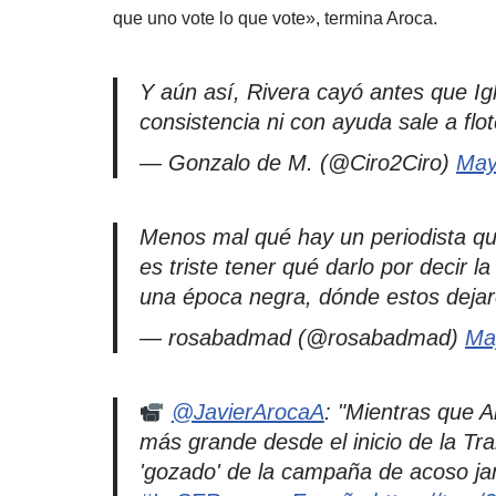
que uno vote lo que vote», termina Aroca.
Y aún así, Rivera cayó antes que I
consistencia ni con ayuda sale a flot
— Gonzalo de M. (@Ciro2Ciro)
May
Menos mal qué hay un periodista q
es triste tener qué darlo por decir l
una época negra, dónde estos dejaro
— rosabadmad (@rosabadmad)
Ma
@JavierArocaA
: "Mientras que 
más grande desde el inicio de la Tra
'gozado' de la campaña de acoso jamá