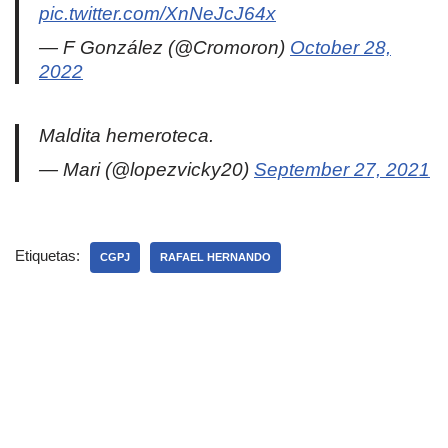
pic.twitter.com/XnNeJcJ64x
— F González (@Cromoron)
October 28,
2022
Maldita hemeroteca.
— Mari (@lopezvicky20)
September 27, 2021
Etiquetas:
CGPJ
RAFAEL HERNANDO