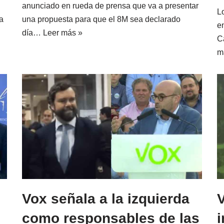
anunciado en rueda de prensa que va a presentar
L
a
una propuesta para que el 8M sea declarado
e
día…
Leer más »
C
m
Vox señala a la izquierda
como responsables de las
i