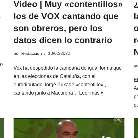
Vídeo | Muy «contentillos»
s
los de VOX cantando que
l
son obreros, pero los
datos dicen lo contrario
por
Redacción
13/02/2022
do
p
Vox ha despedido la campaña de igual forma que
en las elecciones de Cataluña, con el
E
eurodiputado Jorge Buxadé «contentillo» ,
A
cantando junto a Macarena…
Leer más »
p
p