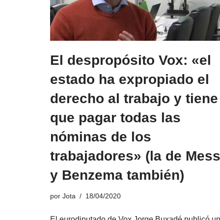
El despropósito Vox: «el
estado ha expropiado el
derecho al trabajo y tiene
que pagar todas las
nóminas de los
trabajadores» (la de Mess
y Benzema también)
por
Jota
18/04/2020
El eurodiputado de Vox Jorge Buxadé publicó u