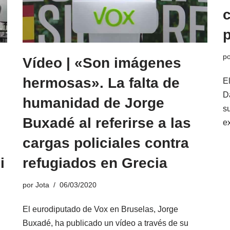
c
p
Vídeo | «Son imágenes
hermosas». La falta de
E
D
humanidad de Jorge
s
Buxadé al referirse a las
e
cargas policiales contra
i
refugiados en Grecia
por
Jota
06/03/2020
El eurodiputado de Vox en Bruselas, Jorge
Buxadé, ha publicado un vídeo a través de su
n