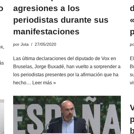
o
agresiones a los
d
periodistas durante sus
manifestaciones
por
Jota
27/05/2020
p
ox,
Las última declaraciones del diputado de Vox en
E
ás
Bruselas, Jorge Buxadé, han vuelto a sorprender a
B
los periodistas presentes por la afirmación que ha
s
hecho…
Leer más »
v
p