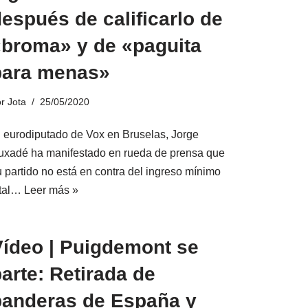
espués de calificarlo de
«broma» y de «paguita
para menas»
or
Jota
25/05/2020
l eurodiputado de Vox en Bruselas, Jorge
uxadé ha manifestado en rueda de prensa que
u partido no está en contra del ingreso mínimo
ital…
Leer más »
Vídeo | Puigdemont se
arte: Retirada de
banderas de España y