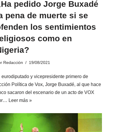
¿Ha pedido Jorge Buxadé
a pena de muerte si se
ofenden los sentimientos
religiosos como en
Nigeria?
or
Redacción
19/08/2021
l eurodiputado y vicepresidente primero de
cción Política de Vox, Jorge Buxadé, al que hace
oco sacaron del escenario de un acto de VOX
or…
Leer más »