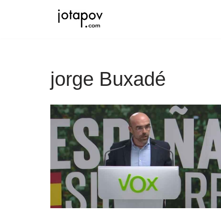
Saltar
al
contenido
jorge Buxadé