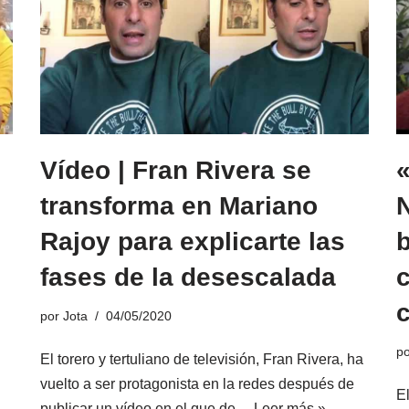
Vídeo | Fran Rivera se
«
transforma en Mariano
N
Rajoy para explicarte las
b
fases de la desescalada
c
c
por
Jota
04/05/2020
p
El torero y tertuliano de televisión, Fran Rivera, ha
vuelto a ser protagonista en la redes después de
E
publicar un vídeo en el que de…
Leer más »