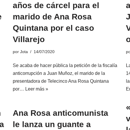
años de cárcel para el
e
marido de Ana Rosa
Quintana por el caso
V
Villarejo
o
por
Jota
14/07/2020
p
Se acaba de hacer pública la petición de la fiscalía
La
anticorrupción a Juan Muñoz, el marido de la
1
presentadora de Telecinco Ana Rosa Quintana
l
por…
Leer más »
E
n
Ana Rosa anticomunista
ja
le lanza un guante a
l