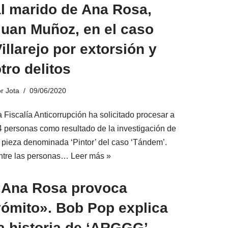
al marido de Ana Rosa,
Juan Muñoz, en el caso
illarejo por extorsión y
tro delitos
or
Jota
09/06/2020
 Fiscalía Anticorrupción ha solicitado procesar a
4 personas como resultado de la investigación de
a pieza denominada ‘Pintor’ del caso ‘Tándem’.
ntre las personas…
Leer más »
«Ana Rosa provoca
vómito». Bob Pop explica
a historia de ‘ARGGG’.