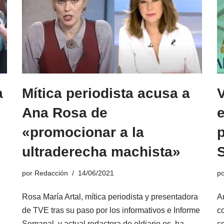
a
Mítica periodista acusa a
Ana Rosa de
«promocionar a la
p
ultraderecha machista»
por
Redacción
14/06/2021
p
Rosa María Artal, mítica periodista y presentadora
A
de TVE tras su paso por los informativos e Informe
c
Semanal, y actual redactora de eldiario.es, ha
co