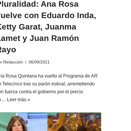
Pluralidad: Ana Rosa
vuelve con Eduardo Inda,
Ketty Garat, Juanma
Lamet y Juan Ramón
Rayo
or
Redacción
06/09/2021
na Rosa Quintana ha vuelto al Programa de AR
n Telecinco tras su parón estival, arremetiendo
n fuerza contra el gobierno por el precio
e…
Leer más »