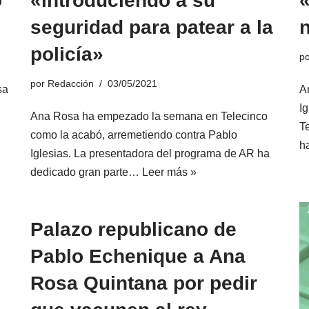
o
«introduciendo a su
seguridad para patear a la
policía»
p
por
Redacción
03/05/2021
sa
A
I
Ana Rosa ha empezado la semana en Telecinco
T
como la acabó, arremetiendo contra Pablo
h
Iglesias. La presentadora del programa de AR ha
dedicado gran parte…
Leer más »
Palazo republicano de
Pablo Echenique a Ana
:
Rosa Quintana por pedir