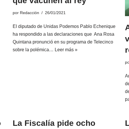
que vacunen al rey
por
Redacción
26/01/2021
El diputado de Unidas Podemos Pablo Echenique
ha respondido a las declaraciones que Ana Rosa
v
Quintana pronunció en su programa de Telecinco
r
sobre la polémica…
Leer más »
p
A
d
d
p
o
La Fiscalía pide ocho
L