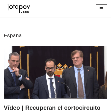
Saltar
al
contenido
España
Vídeo | Recuperan el cortocircuito