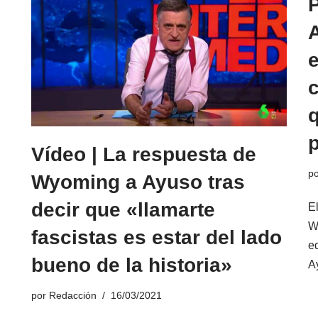
e
Vídeo | La respuesta de
p
Wyoming a Ayuso tras
decir que «llamarte
El
W
fascistas es estar del lado
ed
bueno de la historia»
A
por
Redacción
16/03/2021