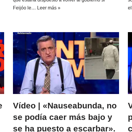
Feijóo le…
Leer más »
e
e
Vídeo | «Nauseabunda, no
se podía caer más bajo y
se ha puesto a escarbar».
c