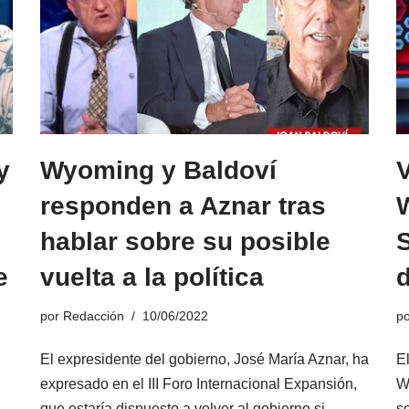
y
Wyoming y Baldoví
V
responden a Aznar tras
:
hablar sobre su posible
S
e
vuelta a la política
d
por
Redacción
10/06/2022
p
El expresidente del gobierno, José María Aznar, ha
E
expresado en el III Foro Internacional Expansión,
W
que estaría dispuesto a volver al gobierno si
s