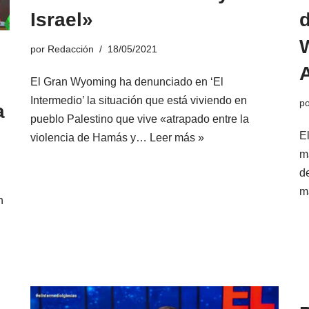
Israel»
d
por
Redacción
18/05/2021
.
El Gran Wyoming ha denunciado en ‘El
Intermedio’ la situación que está viviendo en
p
a
pueblo Palestino que vive «atrapado entre la
E
violencia de Hamás y…
Leer más »
m
d
m
n