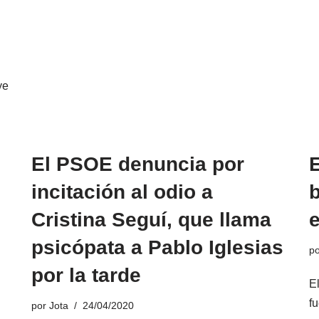
ye
El PSOE denuncia por
E
incitación al odio a
b
Cristina Seguí, que llama
e
psicópata a Pablo Iglesias
p
por la tarde
E
fu
por
Jota
24/04/2020