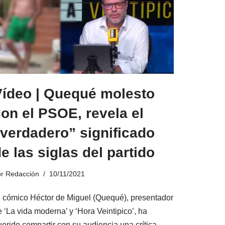
Vídeo | Quequé molesto
on el PSOE, revela el
verdadero” significado
e las siglas del partido
or
Redacción
10/11/2021
l cómico Héctor de Miguel (Quequé), presentador
 ‘La vida moderna’ y ‘Hora Veintipico’, ha
uerido compartir con su audiencia una crítica