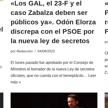
«Los GAL, el 23-F y el
caso Zabalza deben ser
P
públicos ya». Odón Elorza
r
l
discrepa con el PSOE por
la nueva ley de secretos
p
por
Redacción
04/08/2022
O
p
El lunes pasado fue aprobado por el Consejo de
en
o
Ministros el borrador de la nueva Ley de secretos
C
oficiales, que no cuenta con el beneplácito…
Leer
más »