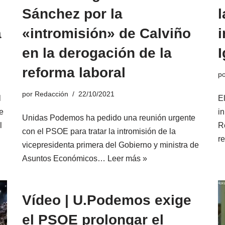
Sánchez por la
l
a
«intromisión» de Calviño
i
en la derogación de la
I
reforma laboral
p
por
Redacción
22/10/2021
l
E
e
i
Unidas Podemos ha pedido una reunión urgente
l
R
con el PSOE para tratar la intromisión de la
r
vicepresidenta primera del Gobierno y ministra de
Asuntos Económicos…
Leer más »
Vídeo | U.Podemos exige
el PSOE prolongar el