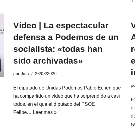
1
Vídeo | La espectacular
V
defensa a Podemos de un
A
socialista: «todas han
r
sido archivadas»
e
i
por
Jota
26/08/2020
p
E
El diputado de Unidas Podemos Pablo Echenique
ha compartido un vídeo que ha sorprendido a casi
E
todos, en el que el diputado del PSOE
d
Felipe…
Leer más »
d
r