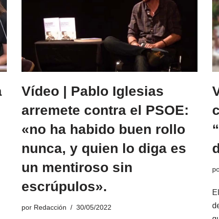
a
Vídeo | Pablo Iglesias
arremete contra el PSOE:
c
«no ha habido buen rollo
“
nunca, y quien lo diga es
d
un mentiroso sin
p
escrúpulos».
E
de
por
Redacción
30/05/2022
q