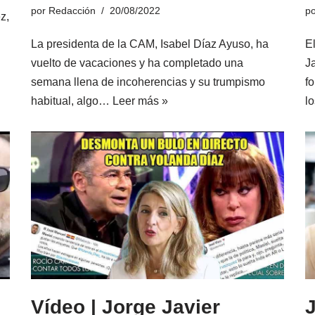
por
Redacción
20/08/2022
p
z,
La presidenta de la CAM, Isabel Díaz Ayuso, ha
E
vuelto de vacaciones y ha completado una
J
semana llena de incoherencias y su trumpismo
f
habitual, algo…
Leer más »
l
Vídeo | Jorge Javier
J