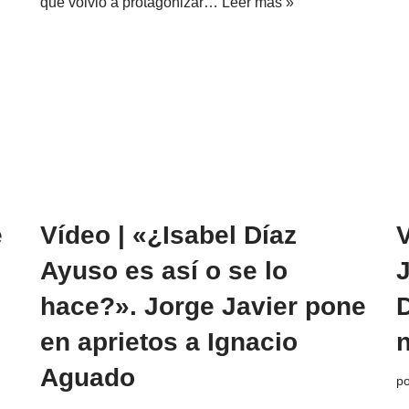
que volvió a protagonizar…
Leer más »
e
Vídeo | «¿Isabel Díaz
V
Ayuso es así o se lo
hace?». Jorge Javier pone
en aprietos a Ignacio
Aguado
p