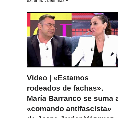
extrema…
Leer más »
Vídeo | «Estamos
rodeados de fachas».
María Barranco se suma a
«comando antifascista»