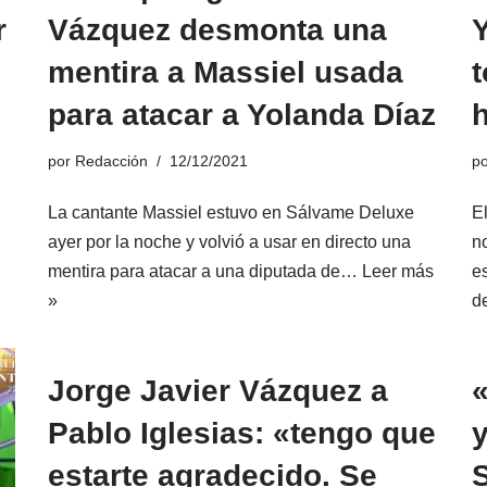
r
Vázquez desmonta una
Y
mentira a Massiel usada
t
para atacar a Yolanda Díaz
por
Redacción
12/12/2021
p
La cantante Massiel estuvo en Sálvame Deluxe
E
ayer por la noche y volvió a usar en directo una
n
mentira para atacar a una diputada de…
Leer más
e
»
d
Jorge Javier Vázquez a
«
Pablo Iglesias: «tengo que
estarte agradecido. Se